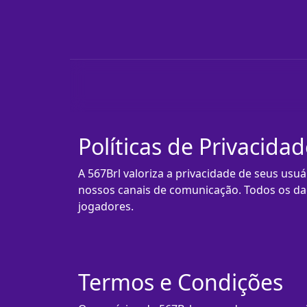
Políticas de Privacida
A 567Brl valoriza a privacidade de seus us
nossos canais de comunicação. Todos os dad
jogadores.
Termos e Condições