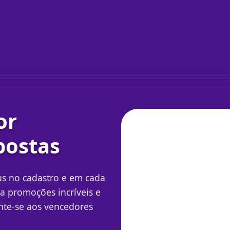
or
postas
us no cadastro e em cada
a promoções incríveis e
unte-se aos vencedores