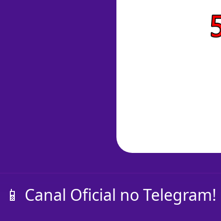
📱 Canal Oficial no Telegram!