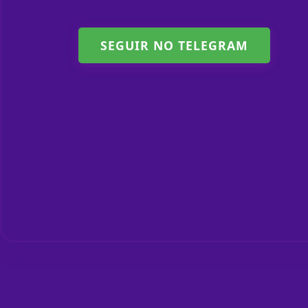
SEGUIR NO TELEGRAM