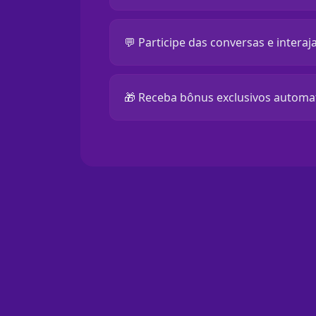
💬 Participe das conversas e interaj
🎁 Receba bônus exclusivos autom