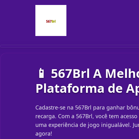
📱 567Brl A Melh
Plataforma de A
Cadastre-se na 567Brl para ganhar bôn
recarga. Com a 567Brl, você tem acesso 
uma experiência de jogo inigualável. J
agora!