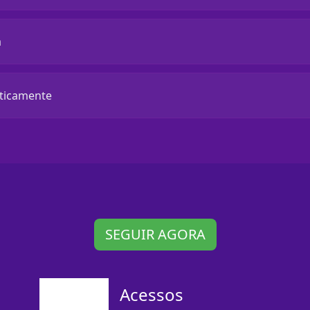
a
aticamente
SEGUIR AGORA
Acessos