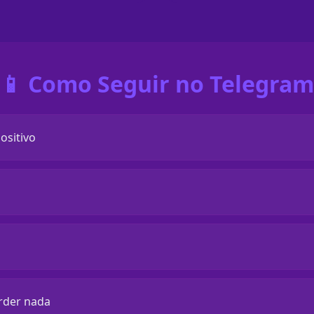
📱 Como Seguir no Telegram
ositivo
erder nada