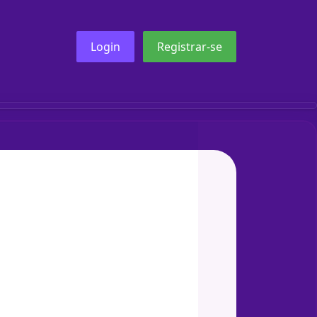
Login
Registrar-se