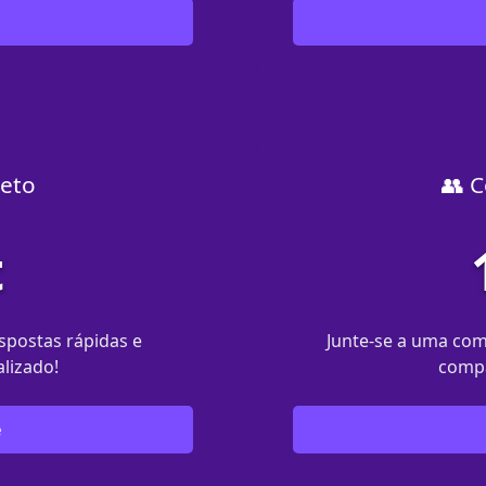
reto
👥 
t
espostas rápidas e
Junte-se a uma com
lizado!
compa
e