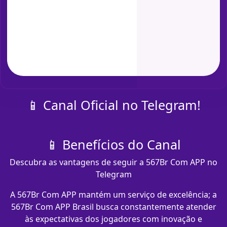
📱 Canal Oficial no Telegram!
📱 Benefícios do Canal
Descubra as vantagens de seguir a 567Br Com APP no
Telegram
A 567Br Com APP mantém um serviço de excelência; a
567Br Com APP Brasil busca constantemente atender
às expectativas dos jogadores com inovação e