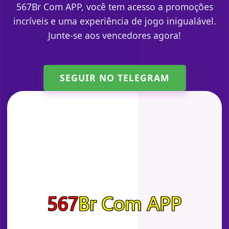
567Br Com APP, você tem acesso a promoções
incríveis e uma experiência de jogo inigualável.
Junte-se aos vencedores agora!
SEGUIR NO TELEGRAM