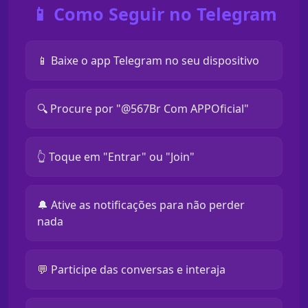
📱 Como Seguir no Telegram
📱 Baixe o app Telegram no seu dispositivo
🔍 Procure por "@567Br Com APPOficial"
👆 Toque em "Entrar" ou "Join"
🔔 Ative as notificações para não perder
nada
💬 Participe das conversas e interaja