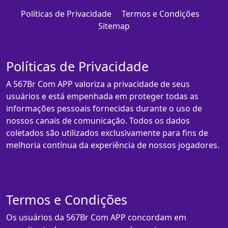
Políticas de Privacidade
Termos e Condições
Sitemap
Políticas de Privacidade
A 567Br Com APP valoriza a privacidade de seus
usuários e está empenhada em proteger todas as
informações pessoais fornecidas durante o uso de
nossos canais de comunicação. Todos os dados
coletados são utilizados exclusivamente para fins de
melhoria contínua da experiência de nossos jogadores.
Termos e Condições
Os usuários da 567Br Com APP concordam em