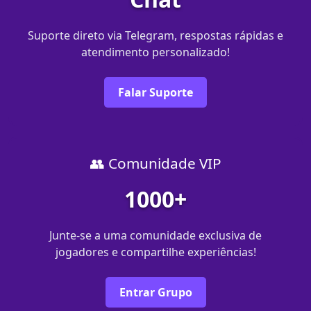
Suporte direto via Telegram, respostas rápidas e
atendimento personalizado!
Falar Suporte
👥 Comunidade VIP
1000+
Junte-se a uma comunidade exclusiva de
jogadores e compartilhe experiências!
Entrar Grupo