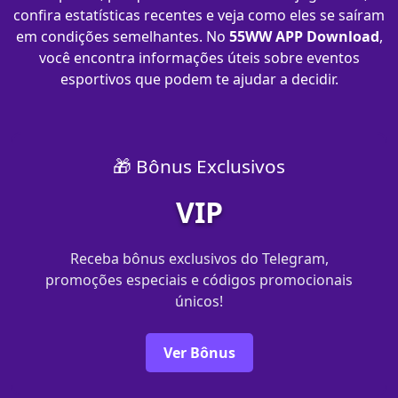
confira estatísticas recentes e veja como eles se saíram
em condições semelhantes. No
55WW APP Download
,
você encontra informações úteis sobre eventos
esportivos que podem te ajudar a decidir.
🎁 Bônus Exclusivos
VIP
Receba bônus exclusivos do Telegram,
promoções especiais e códigos promocionais
únicos!
Ver Bônus