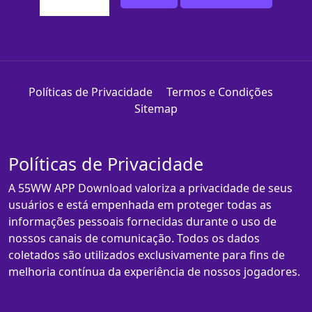
Políticas de Privacidade
Termos e Condições
Sitemap
Políticas de Privacidade
A 55WW APP Download valoriza a privacidade de seus
usuários e está empenhada em proteger todas as
informações pessoais fornecidas durante o uso de
nossos canais de comunicação. Todos os dados
coletados são utilizados exclusivamente para fins de
melhoria contínua da experiência de nossos jogadores.