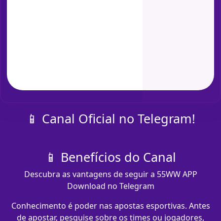
📱 Canal Oficial no Telegram!
📱 Benefícios do Canal
Descubra as vantagens de seguir a 55WW APP
Download no Telegram
Conhecimento é poder nas apostas esportivas. Antes
de apostar, pesquise sobre os times ou jogadores,