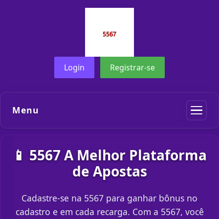
Login
Registrar-se
Menu
📱 5567 A Melhor Plataforma
de Apostas
Cadastre-se na 5567 para ganhar bônus no
cadastro e em cada recarga. Com a 5567, você