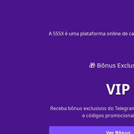
A 555X é uma plataforma online de cas
🎁 Bônus Exclu
VIP
Receba bônus exclusivos do Telegra
e códigos promocionai
Ver Bônus