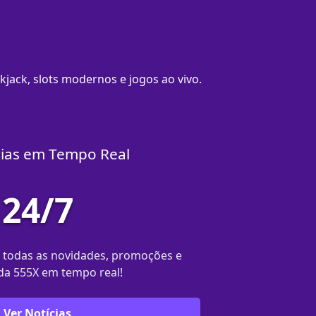
kjack, slots modernos e jogos ao vivo.
cias em Tempo Real
24/7
e todas as novidades, promoções e
da 555X em tempo real!
Ver Notícias