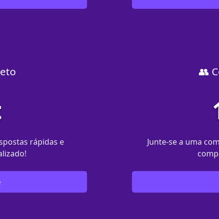
reto
👥 
t
espostas rápidas e
Junte-se a uma com
lizado!
compa
e