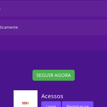
a
aticamente
SEGUIR AGORA
Acessos
Login
Registrar-se