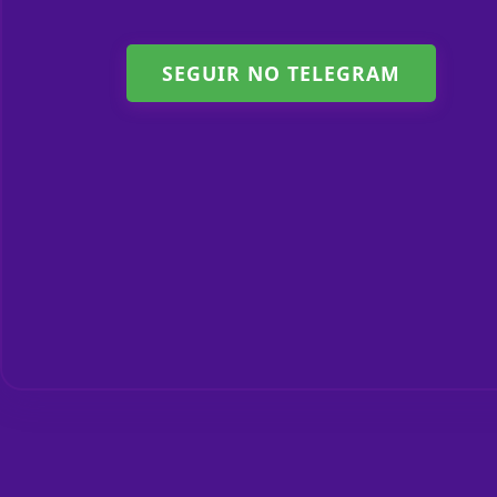
SEGUIR NO TELEGRAM