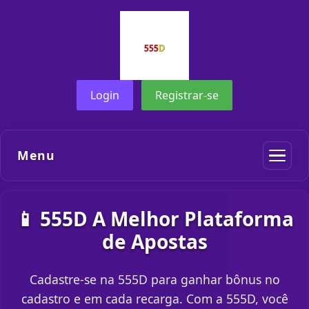
Login
Registrar-se
Menu
📱 555D A Melhor Plataforma
de Apostas
Cadastre-se na 555D para ganhar bônus no
cadastro e em cada recarga. Com a 555D, você