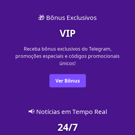
🎁 Bônus Exclusivos
VIP
Receba bônus exclusivos do Telegram,
promoções especiais e códigos promocionais
únicos!
Ver Bônus
📢 Notícias em Tempo Real
24/7