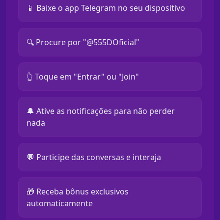
📱 Baixe o app Telegram no seu dispositivo
🔍 Procure por "@555DOficial"
👆 Toque em "Entrar" ou "Join"
🔔 Ative as notificações para não perder
nada
💬 Participe das conversas e interaja
🎁 Receba bônus exclusivos
automaticamente