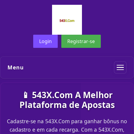
Login
Registrar-se
Menu
📱 543X.Com A Melhor
Plataforma de Apostas
Cadastre-se na 543X.Com para ganhar bônus no
cadastro e em cada recarga. Com a 543X.Com,