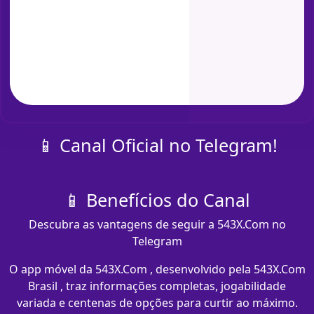
📱 Canal Oficial no Telegram!
📱 Benefícios do Canal
Descubra as vantagens de seguir a 543X.Com no
Telegram
O app móvel da 543X.Com , desenvolvido pela 543X.Com
Brasil , traz informações completas, jogabilidade
variada e centenas de opções para curtir ao máximo.