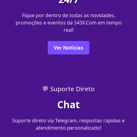
Fique por dentro de todas as novidades,
promoções e eventos da 543X.Com em tempo
real!
Ver Notícias
💬 Suporte Direto
Chat
Suporte direto via Telegram, respostas rápidas e
atendimento personalizado!