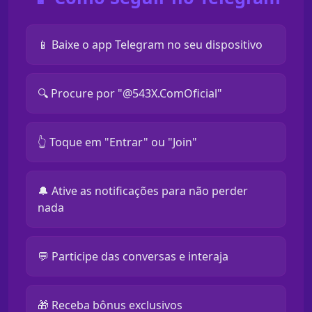
📱 Baixe o app Telegram no seu dispositivo
🔍 Procure por "@543X.ComOficial"
👆 Toque em "Entrar" ou "Join"
🔔 Ative as notificações para não perder
nada
💬 Participe das conversas e interaja
🎁 Receba bônus exclusivos