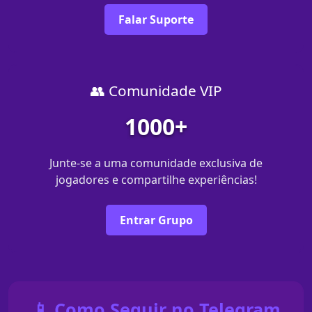
Falar Suporte
👥 Comunidade VIP
1000+
Junte-se a uma comunidade exclusiva de
jogadores e compartilhe experiências!
Entrar Grupo
📱 Como Seguir no Telegram