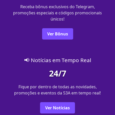
Receba bônus exclusivos do Telegram,
promoções especiais e códigos promocionais
únicos!
Ver Bônus
📢 Notícias em Tempo Real
24/7
Fique por dentro de todas as novidades,
promoções e eventos da 53A em tempo real!
Ver Notícias