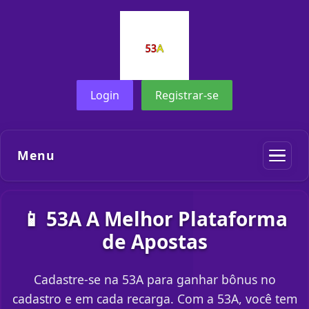
Login
Registrar-se
Menu
📱 53A A Melhor Plataforma
de Apostas
Cadastre-se na 53A para ganhar bônus no
cadastro e em cada recarga. Com a 53A, você tem