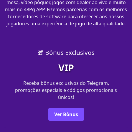
mesa, vídeo pôquer, jogos com dealer ao vivo e muito
mais no 48Pg APP. Fizemos parcerias com os melhores
fornecedores de software para oferecer aos nossos
jogadores uma experiência de jogo de alta qualidade.
🎁 Bônus Exclusivos
VIP
Receba bônus exclusivos do Telegram,
promoções especiais e códigos promocionais
únicos!
Ver Bônus