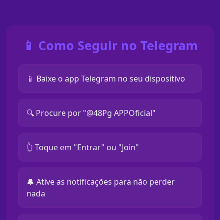
📱 Como Seguir no Telegram
📱 Baixe o app Telegram no seu dispositivo
🔍 Procure por "@48Pg APPOficial"
👆 Toque em "Entrar" ou "Join"
🔔 Ative as notificações para não perder
nada