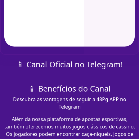
📱 Canal Oficial no Telegram!
📱 Benefícios do Canal
Descubra as vantagens de seguir a 48Pg APP no
Telegram
Além da nossa plataforma de apostas esportivas,
também oferecemos muitos jogos clássicos de cassino.
Os jogadores podem encontrar caça-níqueis, jogos de