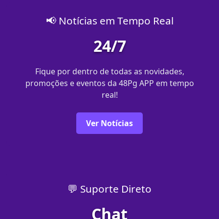
📢 Notícias em Tempo Real
24/7
Fique por dentro de todas as novidades,
promoções e eventos da 48Pg APP em tempo
real!
Ver Notícias
💬 Suporte Direto
Chat