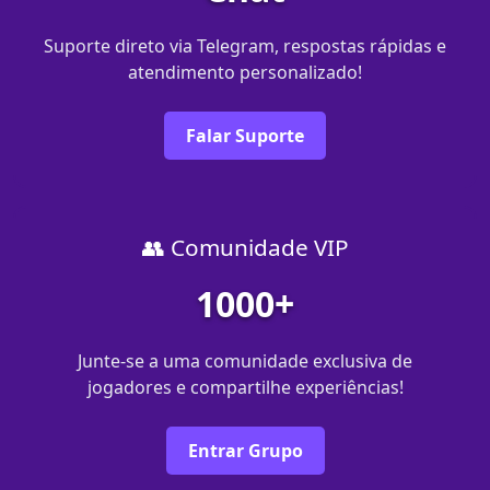
Suporte direto via Telegram, respostas rápidas e
atendimento personalizado!
Falar Suporte
👥 Comunidade VIP
1000+
Junte-se a uma comunidade exclusiva de
jogadores e compartilhe experiências!
Entrar Grupo