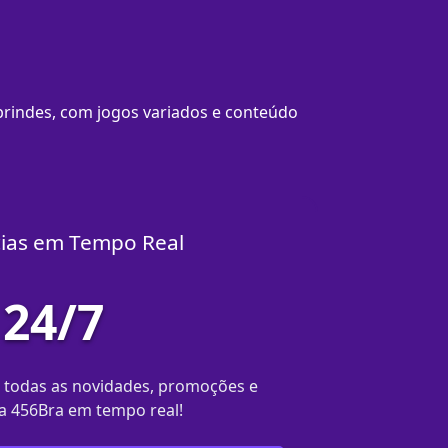
 brindes, com jogos variados e conteúdo
cias em Tempo Real
24/7
e todas as novidades, promoções e
a 456Bra em tempo real!