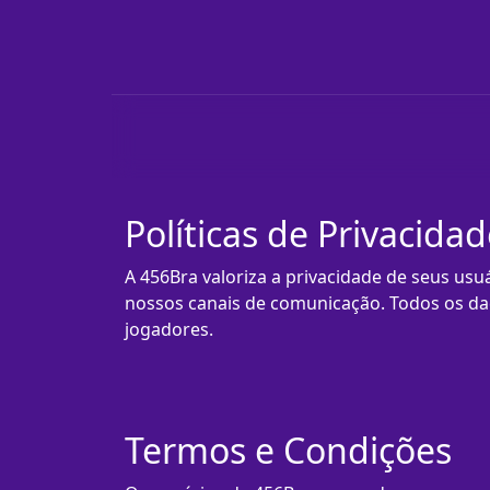
Políticas de Privacida
A 456Bra valoriza a privacidade de seus us
nossos canais de comunicação. Todos os dad
jogadores.
Termos e Condições