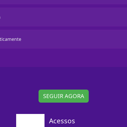
a
aticamente
SEGUIR AGORA
Acessos