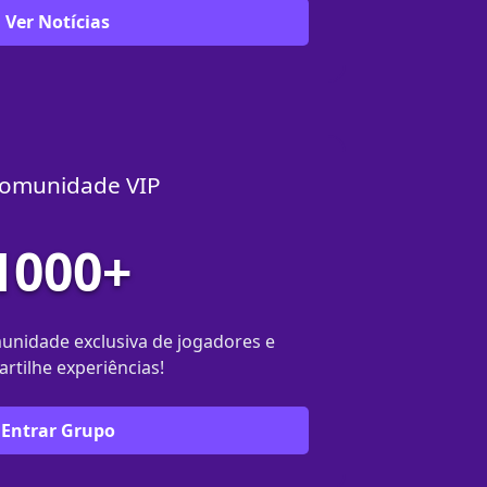
Ver Notícias
Comunidade VIP
1000+
unidade exclusiva de jogadores e
rtilhe experiências!
Entrar Grupo