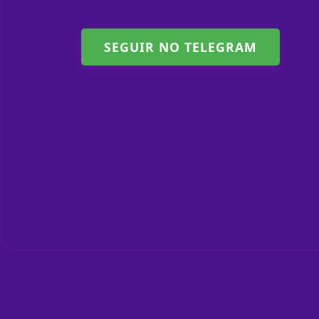
SEGUIR NO TELEGRAM