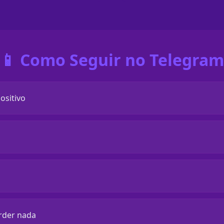
📱 Como Seguir no Telegram
ositivo
erder nada