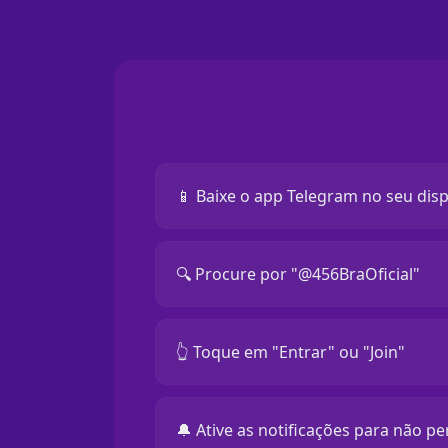
📱 Baixe o app Telegram no seu disp
🔍 Procure por "@456BraOficial"
👆 Toque em "Entrar" ou "Join"
🔔 Ative as notificações para não p