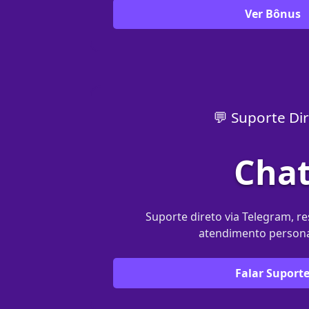
Ver Bônus
💬 Suporte Di
Cha
Suporte direto via Telegram, r
atendimento persona
Falar Suport