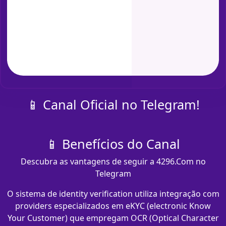
📱 Canal Oficial no Telegram!
📱 Benefícios do Canal
Descubra as vantagens de seguir a 4296.Com no
Telegram
O sistema de identity verification utiliza integração com
providers especializados em eKYC (electronic Know
Your Customer) que empregam OCR (Optical Character