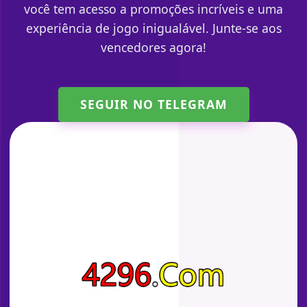
você tem acesso a promoções incríveis e uma
experiência de jogo inigualável. Junte-se aos
vencedores agora!
SEGUIR NO TELEGRAM