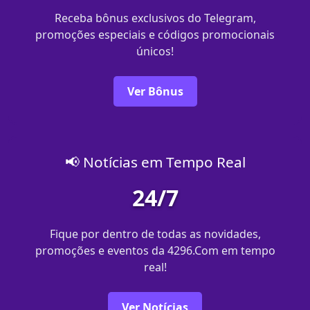
Receba bônus exclusivos do Telegram,
promoções especiais e códigos promocionais
únicos!
Ver Bônus
📢 Notícias em Tempo Real
24/7
Fique por dentro de todas as novidades,
promoções e eventos da 4296.Com em tempo
real!
Ver Notícias