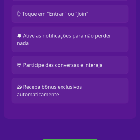
👆 Toque em "Entrar" ou "Join"
🔔 Ative as notificações para não perder
nada
💬 Participe das conversas e interaja
🎁 Receba bônus exclusivos
automaticamente