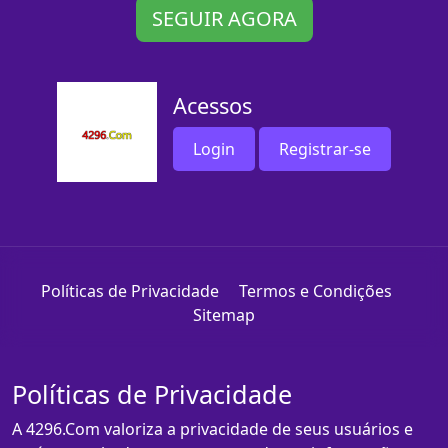
SEGUIR AGORA
Acessos
Login
Registrar-se
Políticas de Privacidade
Termos e Condições
Sitemap
Políticas de Privacidade
A 4296.Com valoriza a privacidade de seus usuários e