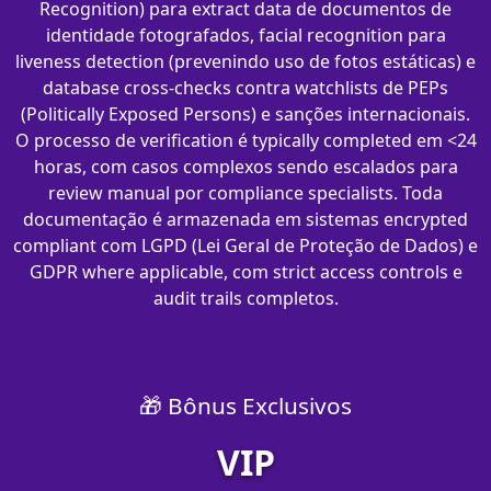
Recognition) para extract data de documentos de
identidade fotografados, facial recognition para
liveness detection (prevenindo uso de fotos estáticas) e
database cross-checks contra watchlists de PEPs
(Politically Exposed Persons) e sanções internacionais.
O processo de verification é typically completed em <24
horas, com casos complexos sendo escalados para
review manual por compliance specialists. Toda
documentação é armazenada em sistemas encrypted
compliant com LGPD (Lei Geral de Proteção de Dados) e
GDPR where applicable, com strict access controls e
audit trails completos.
🎁 Bônus Exclusivos
VIP