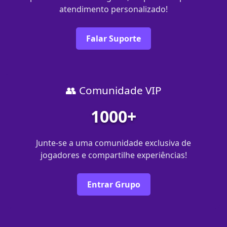
atendimento personalizado!
Falar Suporte
👥 Comunidade VIP
1000+
Junte-se a uma comunidade exclusiva de
jogadores e compartilhe experiências!
Entrar Grupo