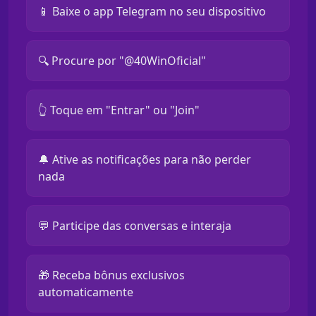
📱 Baixe o app Telegram no seu dispositivo
🔍 Procure por "@40WinOficial"
👆 Toque em "Entrar" ou "Join"
🔔 Ative as notificações para não perder
nada
💬 Participe das conversas e interaja
🎁 Receba bônus exclusivos
automaticamente