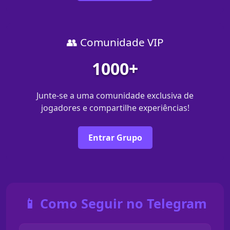
👥 Comunidade VIP
1000+
Junte-se a uma comunidade exclusiva de
jogadores e compartilhe experiências!
Entrar Grupo
📱 Como Seguir no Telegram