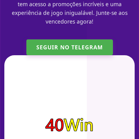
tem acesso a promoções incríveis e uma
experiência de jogo inigualável. Junte-se aos
vencedores agora!
SEGUIR NO TELEGRAM