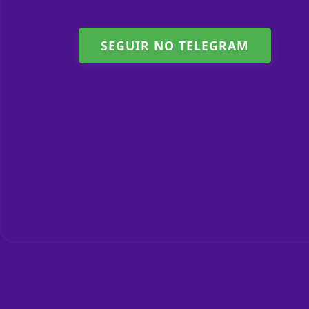
SEGUIR NO TELEGRAM