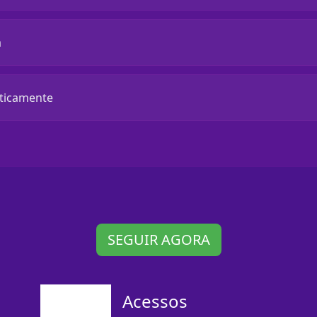
a
aticamente
SEGUIR AGORA
Acessos