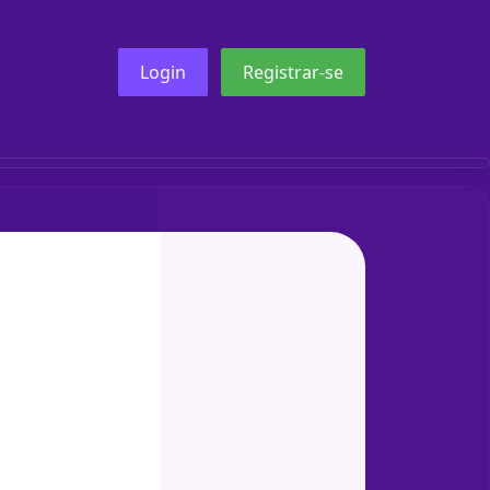
Login
Registrar-se