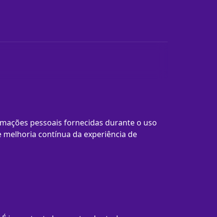
ormações pessoais fornecidas durante o uso
e melhoria contínua da experiência de