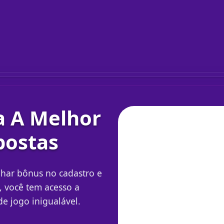
a A Melhor
postas
nhar bônus no cadastro e
, você tem acesso a
e jogo inigualável.