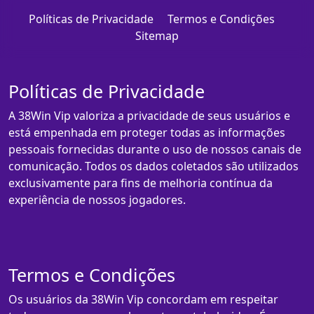
Políticas de Privacidade
Termos e Condições
Sitemap
Políticas de Privacidade
A 38Win Vip valoriza a privacidade de seus usuários e
está empenhada em proteger todas as informações
pessoais fornecidas durante o uso de nossos canais de
comunicação. Todos os dados coletados são utilizados
exclusivamente para fins de melhoria contínua da
experiência de nossos jogadores.
Termos e Condições
Os usuários da 38Win Vip concordam em respeitar