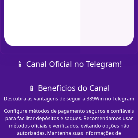
📱 Canal Oficial no Telegram!
📱 Benefícios do Canal
Descubra as vantagens de seguir a 389Win no Telegram
Configure métodos de pagamento seguros e confiáveis
para facilitar depósitos e saques. Recomendamos usar
métodos oficiais e verificados, evitando opções não
autorizadas. Mantenha suas informações de