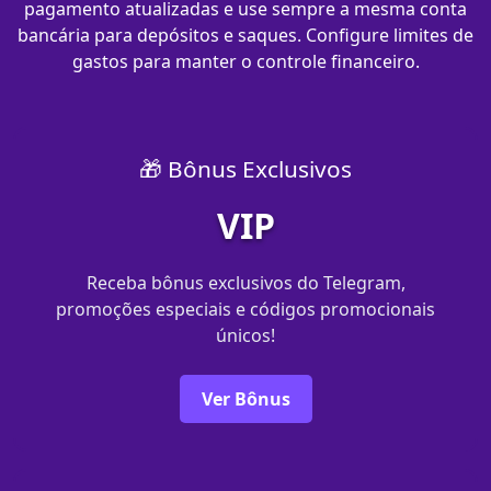
pagamento atualizadas e use sempre a mesma conta
bancária para depósitos e saques. Configure limites de
gastos para manter o controle financeiro.
🎁 Bônus Exclusivos
VIP
Receba bônus exclusivos do Telegram,
promoções especiais e códigos promocionais
únicos!
Ver Bônus