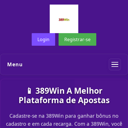
Login
Registrar-se
Menu
📱 389Win A Melhor
Plataforma de Apostas
Cadastre-se na 389Win para ganhar bônus no
cadastro e em cada recarga. Com a 389Win, você