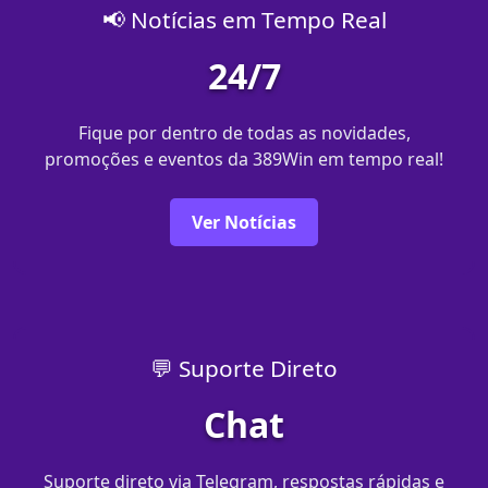
📢 Notícias em Tempo Real
24/7
Fique por dentro de todas as novidades,
promoções e eventos da 389Win em tempo real!
Ver Notícias
💬 Suporte Direto
Chat
Suporte direto via Telegram, respostas rápidas e