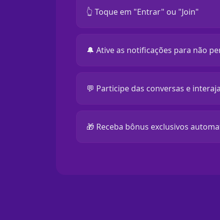
👆 Toque em "Entrar" ou "Join"
🔔 Ative as notificações para não p
💬 Participe das conversas e interaj
🎁 Receba bônus exclusivos autom