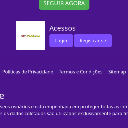
SEGUIR AGORA
Acessos
Login
Registrar-se
Políticas de Privacidade
Termos e Condições
Sitemap
de
e seus usuários e está empenhada em proteger todas as in
 os dados coletados são utilizados exclusivamente para fi