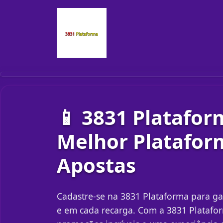
📱 3831 Platafor
Melhor Platafor
Apostas
Cadastre-se na 3831 Plataforma para g
e em cada recarga. Com a 3831 Platafor