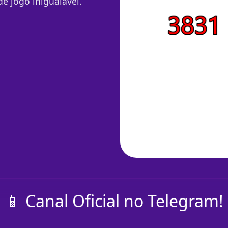
e jogo inigualável.
📱 Canal Oficial no Telegram!