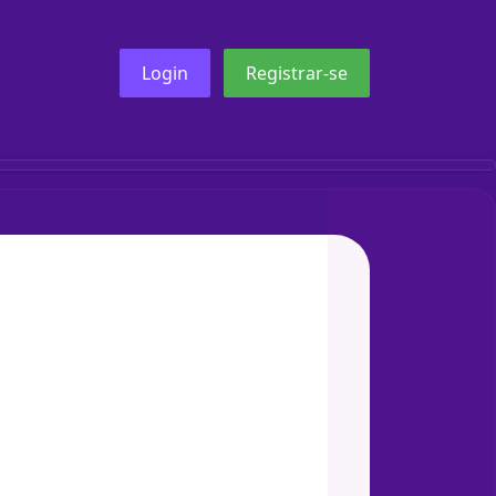
Login
Registrar-se