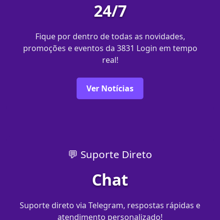
24/7
Fique por dentro de todas as novidades,
promoções e eventos da 3831 Login em tempo
real!
Ver Notícias
💬 Suporte Direto
Chat
Suporte direto via Telegram, respostas rápidas e
atendimento personalizado!