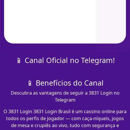
📱 Canal Oficial no Telegram!
📱 Benefícios do Canal
Descubra as vantagens de seguir a 3831 Login no
Telegram
O 3831 Login 3831 Login Brasil é um cassino online para
todos os perfis de jogador — com caça-níqueis, jogos
de mesa e crupiês ao vivo, tudo com segurança e