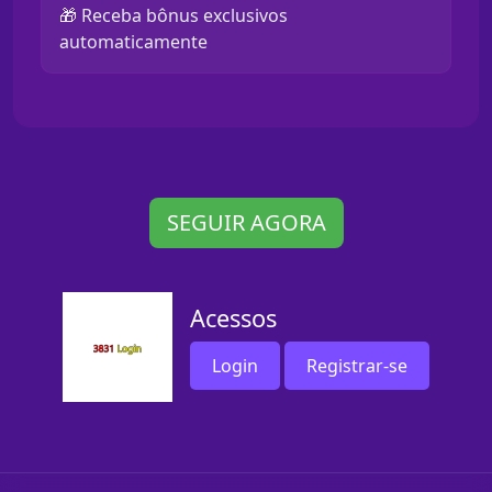
🎁 Receba bônus exclusivos
automaticamente
SEGUIR AGORA
Acessos
Login
Registrar-se