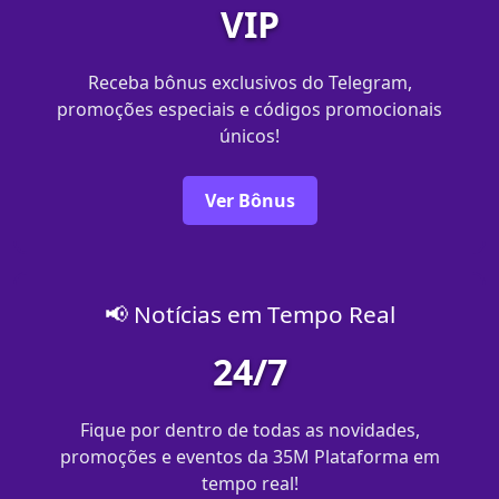
VIP
Receba bônus exclusivos do Telegram,
promoções especiais e códigos promocionais
únicos!
Ver Bônus
📢 Notícias em Tempo Real
24/7
Fique por dentro de todas as novidades,
promoções e eventos da 35M Plataforma em
tempo real!