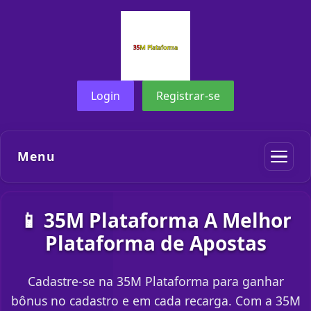
Login
Registrar-se
Menu
📱 35M Plataforma A Melhor
Plataforma de Apostas
Cadastre-se na 35M Plataforma para ganhar
bônus no cadastro e em cada recarga. Com a 35M