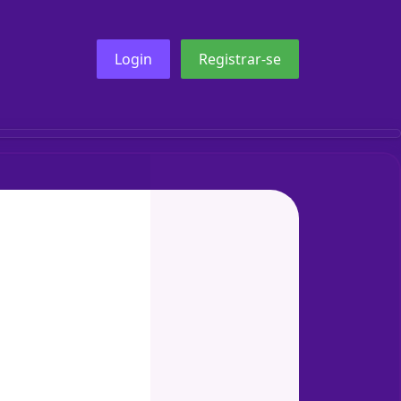
Login
Registrar-se