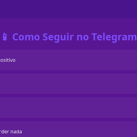
📱 Como Seguir no Telegram
ositivo
erder nada