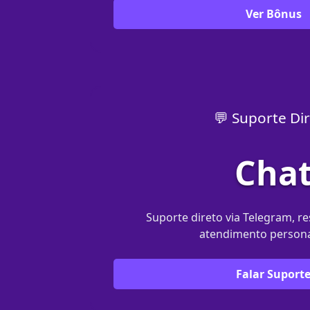
Ver Bônus
💬 Suporte Di
Cha
Suporte direto via Telegram, r
atendimento persona
Falar Suport