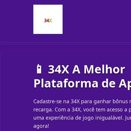
📱 34X A Melhor
Plataforma de A
Cadastre-se na 34X para ganhar bônus 
recarga. Com a 34X, você tem acesso a 
uma experiência de jogo inigualável. J
agora!