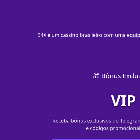
34X é um cassino brasileiro com uma equi
🎁 Bônus Exclu
VIP
Receba bônus exclusivos do Telegra
e códigos promocionai