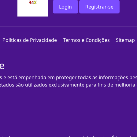
Login
Registrar-se
Políticas de Privacidade
Termos e Condições
Sitemap
de
ios e está empenhada em proteger todas as informações pe
tados são utilizados exclusivamente para fins de melhoria