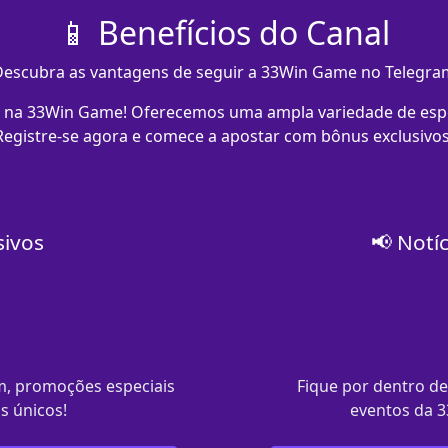
📱 Benefícios do Canal
Descubra as vantagens de seguir a 33Win Game no Telegra
 na 33Win Game! Oferecemos uma ampla variedade de esport
Registre-se agora e comece a apostar com bônus exclusivos
sivos
📢 Notí
m, promoções especiais
Fique por dentro d
s únicos!
eventos da 