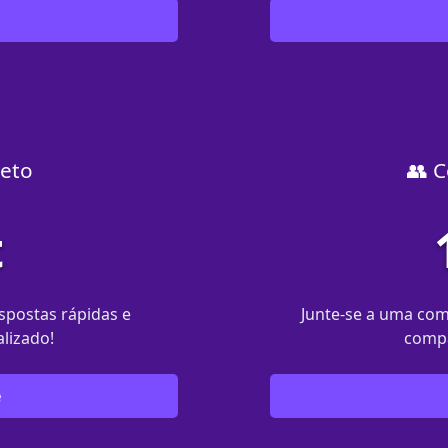
reto
👥 
t
espostas rápidas e
Junte-se a uma com
lizado!
compa
e