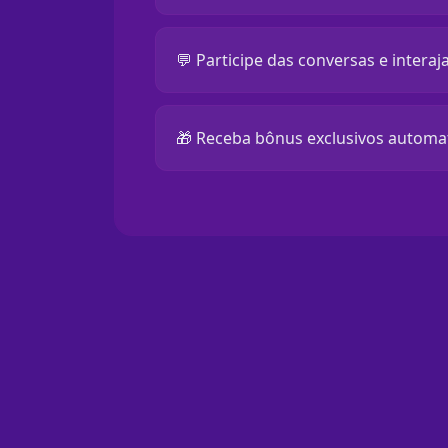
💬 Participe das conversas e interaj
🎁 Receba bônus exclusivos autom