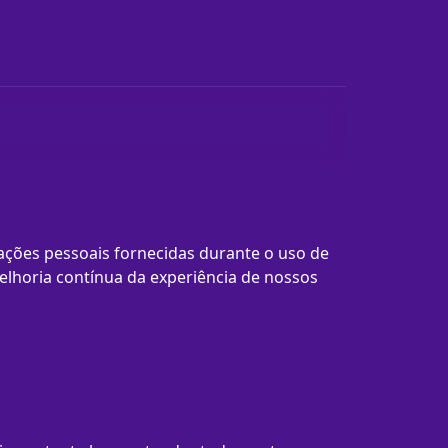
ações pessoais fornecidas durante o uso de
elhoria contínua da experiência de nossos