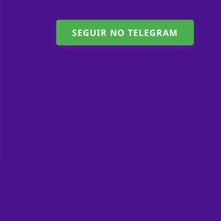
SEGUIR NO TELEGRAM