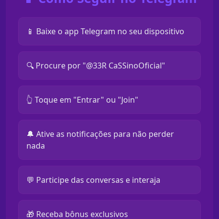
📱 Baixe o app Telegram no seu dispositivo
🔍 Procure por "@33R CaSSinoOficial"
👆 Toque em "Entrar" ou "Join"
🔔 Ative as notificações para não perder
nada
💬 Participe das conversas e interaja
🎁 Receba bônus exclusivos