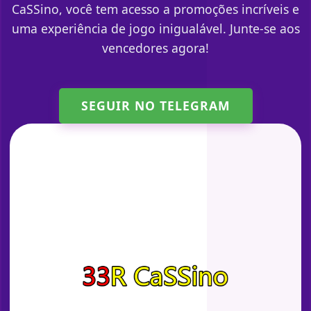
CaSSino, você tem acesso a promoções incríveis e
uma experiência de jogo inigualável. Junte-se aos
vencedores agora!
SEGUIR NO TELEGRAM