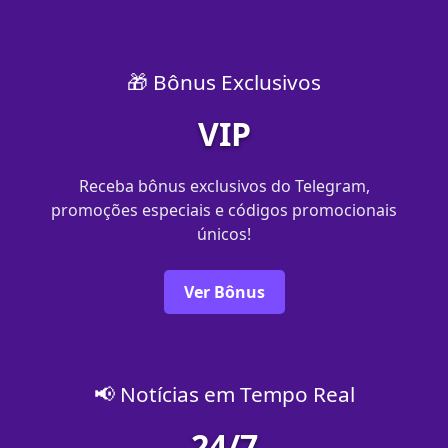
🎁 Bônus Exclusivos
VIP
Receba bônus exclusivos do Telegram,
promoções especiais e códigos promocionais
únicos!
Ver Bônus
📢 Notícias em Tempo Real
24/7