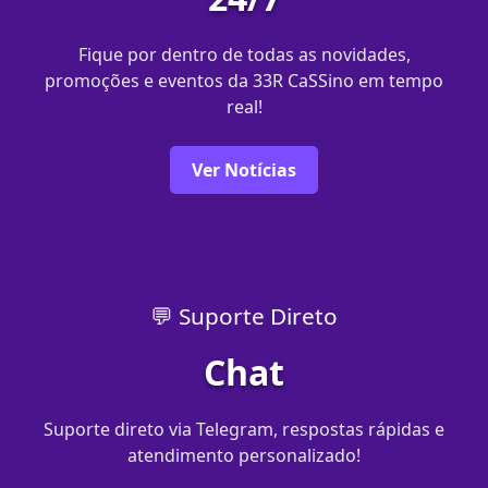
Fique por dentro de todas as novidades,
promoções e eventos da 33R CaSSino em tempo
real!
Ver Notícias
💬 Suporte Direto
Chat
Suporte direto via Telegram, respostas rápidas e
atendimento personalizado!