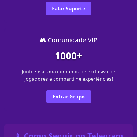
Falar Suporte
👥 Comunidade VIP
1000+
Junte-se a uma comunidade exclusiva de
jogadores e compartilhe experiências!
Entrar Grupo
📱 Como Seguir no Telegram