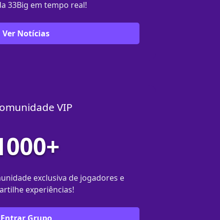
da 33Big em tempo real!
Ver Notícias
Comunidade VIP
1000+
unidade exclusiva de jogadores e
rtilhe experiências!
Entrar Grupo