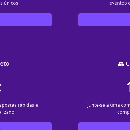
s únicos!
eventos 
reto
👥 
t
espostas rápidas e
Junte-se a uma com
lizado!
compa
e