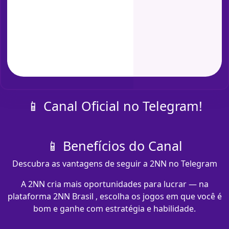
📱 Canal Oficial no Telegram!
📱 Benefícios do Canal
Descubra as vantagens de seguir a 2NN no Telegram
A 2NN cria mais oportunidades para lucrar — na
plataforma 2NN Brasil , escolha os jogos em que você é
bom e ganhe com estratégia e habilidade.