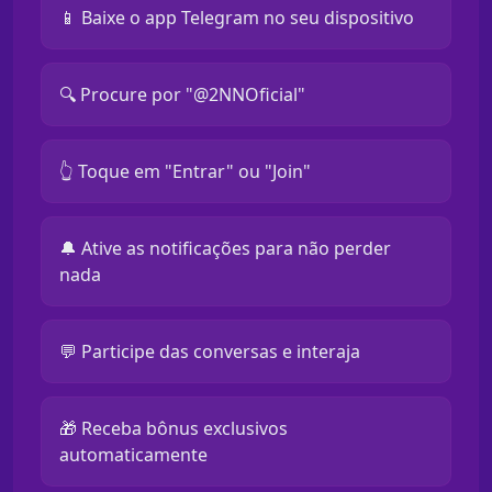
📱 Baixe o app Telegram no seu dispositivo
🔍 Procure por "@2NNOficial"
👆 Toque em "Entrar" ou "Join"
🔔 Ative as notificações para não perder
nada
💬 Participe das conversas e interaja
🎁 Receba bônus exclusivos
automaticamente