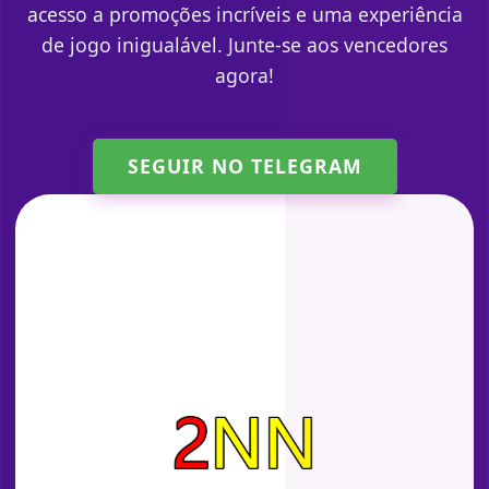
acesso a promoções incríveis e uma experiência
de jogo inigualável. Junte-se aos vencedores
agora!
SEGUIR NO TELEGRAM