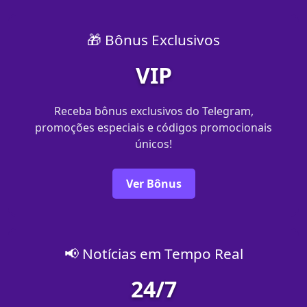
🎁 Bônus Exclusivos
VIP
Receba bônus exclusivos do Telegram,
promoções especiais e códigos promocionais
únicos!
Ver Bônus
📢 Notícias em Tempo Real
24/7