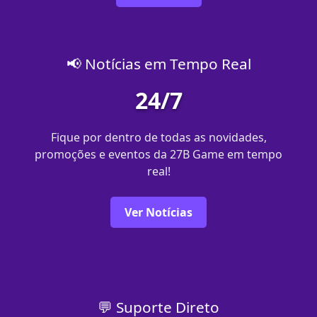
📢 Notícias em Tempo Real
24/7
Fique por dentro de todas as novidades,
promoções e eventos da 27B Game em tempo
real!
Ver Notícias
💬 Suporte Direto