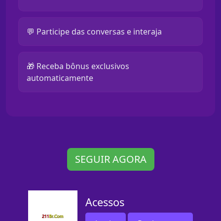
💬 Participe das conversas e interaja
🎁 Receba bônus exclusivos
automaticamente
SEGUIR AGORA
Acessos