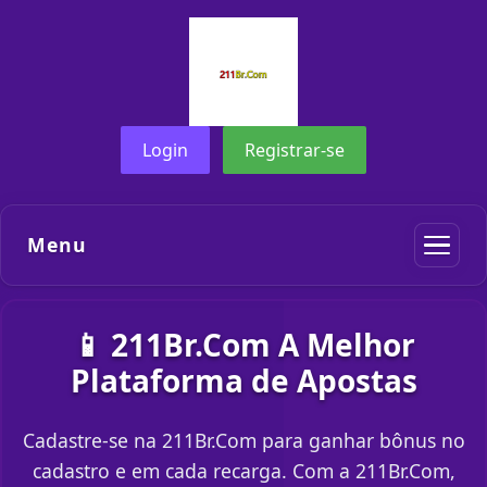
Login
Registrar-se
Menu
📱 211Br.Com A Melhor
Plataforma de Apostas
Cadastre-se na 211Br.Com para ganhar bônus no
cadastro e em cada recarga. Com a 211Br.Com,