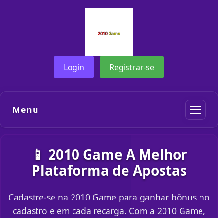
Login
Registrar-se
Menu
📱 2010 Game A Melhor
Plataforma de Apostas
Cadastre-se na 2010 Game para ganhar bônus no
cadastro e em cada recarga. Com a 2010 Game,