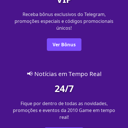
Receba bônus exclusivos do Telegram,
promoções especiais e códigos promocionais
únicos!
Ver Bônus
📢 Notícias em Tempo Real
24/7
Fique por dentro de todas as novidades,
promoções e eventos da 2010 Game em tempo
real!