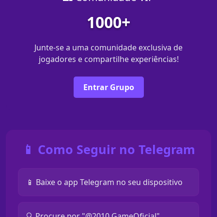
1000+
Junte-se a uma comunidade exclusiva de
jogadores e compartilhe experiências!
Entrar Grupo
📱 Como Seguir no Telegram
📱 Baixe o app Telegram no seu dispositivo
🔍 Procure por "@2010 GameOficial"