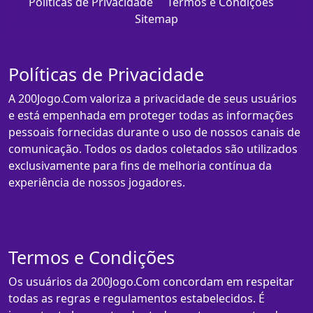
Políticas de Privacidade
Termos e Condições
Sitemap
Políticas de Privacidade
A 200Jogo.Com valoriza a privacidade de seus usuários
e está empenhada em proteger todas as informações
pessoais fornecidas durante o uso de nossos canais de
comunicação. Todos os dados coletados são utilizados
exclusivamente para fins de melhoria contínua da
experiência de nossos jogadores.
Termos e Condições
Os usuários da 200Jogo.Com concordam em respeitar
todas as regras e regulamentos estabelecidos. É