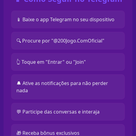
📱 Baixe o app Telegram no seu dispositivo
🔍 Procure por "@200Jogo.ComOficial"
👆 Toque em "Entrar" ou "Join"
🔔 Ative as notificações para não perder
nada
💬 Participe das conversas e interaja
🎁 Receba bônus exclusivos