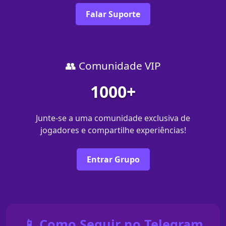
Falar Suporte
👥 Comunidade VIP
1000+
Junte-se a uma comunidade exclusiva de
jogadores e compartilhe experiências!
Entrar Grupo
📱 Como Seguir no Telegram