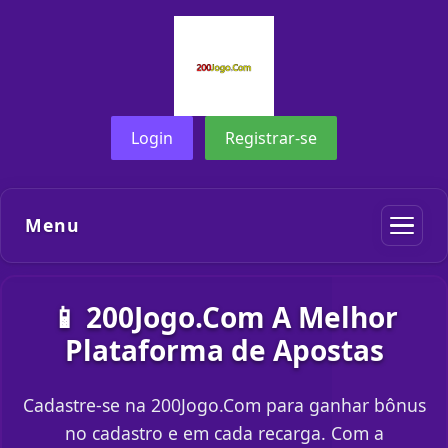
Login
Registrar-se
Menu
📱 200Jogo.Com A Melhor
Plataforma de Apostas
Cadastre-se na 200Jogo.Com para ganhar bônus
no cadastro e em cada recarga. Com a