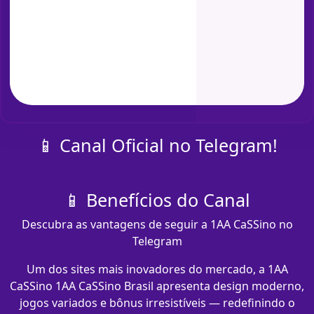
📱 Canal Oficial no Telegram!
📱 Benefícios do Canal
Descubra as vantagens de seguir a 1AA CaSSino no
Telegram
Um dos sites mais inovadores do mercado, a 1AA
CaSSino 1AA CaSSino Brasil apresenta design moderno,
jogos variados e bônus irresistíveis — redefinindo o