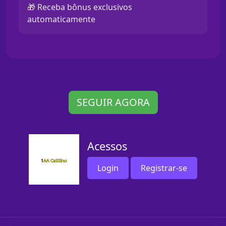
🎁 Receba bônus exclusivos
automaticamente
SEGUIR AGORA
Acessos
Login
Registrar-se