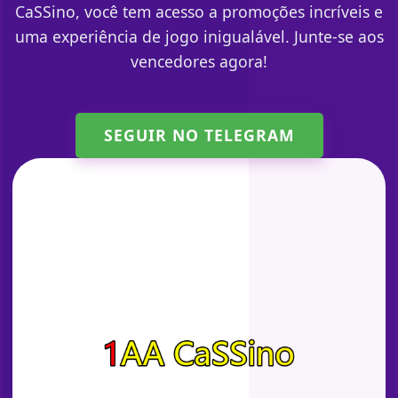
CaSSino, você tem acesso a promoções incríveis e
uma experiência de jogo inigualável. Junte-se aos
vencedores agora!
SEGUIR NO TELEGRAM