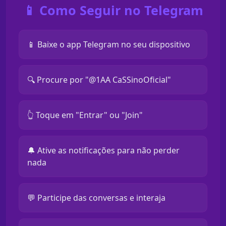
📱 Como Seguir no Telegram
📱 Baixe o app Telegram no seu dispositivo
🔍 Procure por "@1AA CaSSinoOficial"
👆 Toque em "Entrar" ou "Join"
🔔 Ative as notificações para não perder
nada
💬 Participe das conversas e interaja