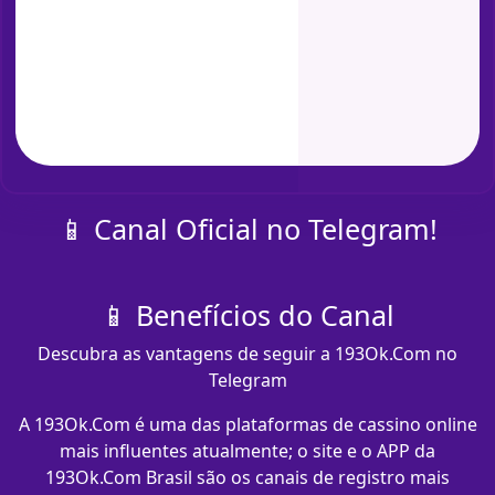
📱 Canal Oficial no Telegram!
📱 Benefícios do Canal
Descubra as vantagens de seguir a 193Ok.Com no
Telegram
A 193Ok.Com é uma das plataformas de cassino online
mais influentes atualmente; o site e o APP da
193Ok.Com Brasil são os canais de registro mais