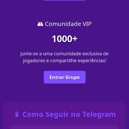
👥 Comunidade VIP
1000+
Junte-se a uma comunidade exclusiva de
jogadores e compartilhe experiências!
Entrar Grupo
📱 Como Seguir no Telegram