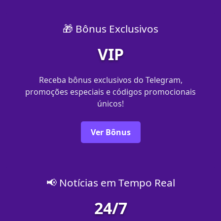
🎁 Bônus Exclusivos
VIP
Receba bônus exclusivos do Telegram,
promoções especiais e códigos promocionais
únicos!
Ver Bônus
📢 Notícias em Tempo Real
24/7