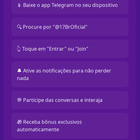
📱 Baixe o app Telegram no seu dispositivo
🔍 Procure por "@17BrOficial"
👆 Toque em "Entrar" ou "Join"
🔔 Ative as notificações para não perder
nada
💬 Participe das conversas e interaja
🎁 Receba bônus exclusivos
automaticamente