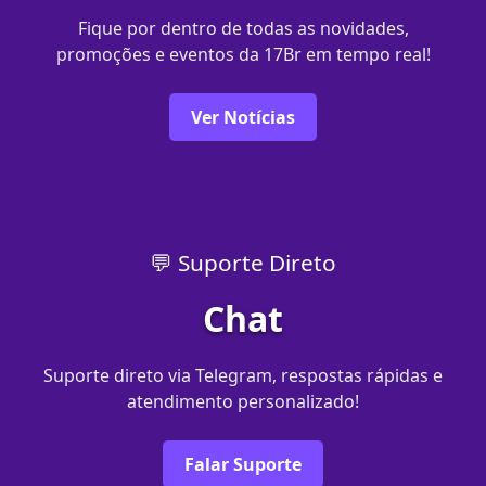
Fique por dentro de todas as novidades,
promoções e eventos da 17Br em tempo real!
Ver Notícias
💬 Suporte Direto
Chat
Suporte direto via Telegram, respostas rápidas e
atendimento personalizado!
Falar Suporte