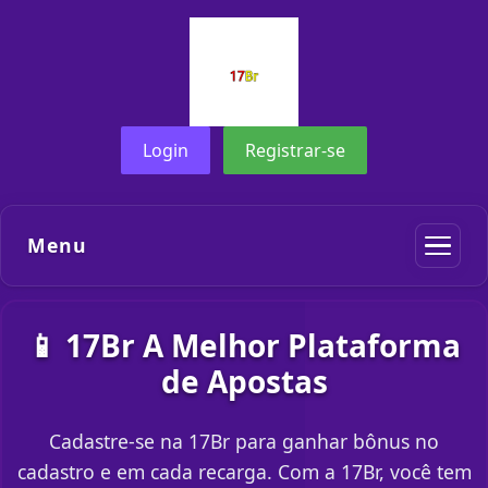
Login
Registrar-se
Menu
📱 17Br A Melhor Plataforma
de Apostas
Cadastre-se na 17Br para ganhar bônus no
cadastro e em cada recarga. Com a 17Br, você tem