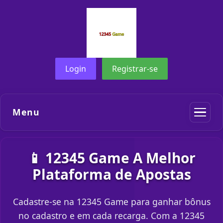
Login
Registrar-se
Menu
📱 12345 Game A Melhor
Plataforma de Apostas
Cadastre-se na 12345 Game para ganhar bônus
no cadastro e em cada recarga. Com a 12345