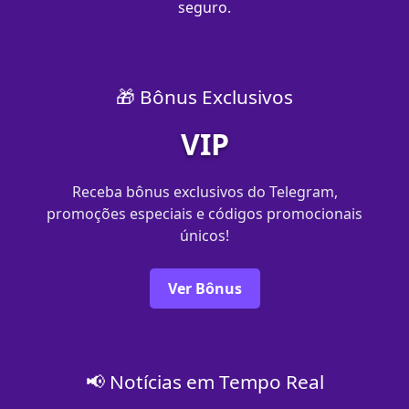
seguro.
🎁 Bônus Exclusivos
VIP
Receba bônus exclusivos do Telegram,
promoções especiais e códigos promocionais
únicos!
Ver Bônus
📢 Notícias em Tempo Real