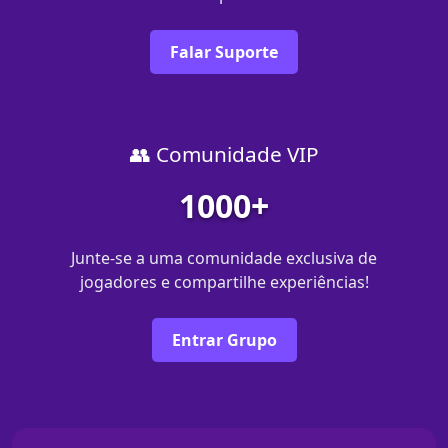
Falar Suporte
👥 Comunidade VIP
1000+
Junte-se a uma comunidade exclusiva de
jogadores e compartilhe experiências!
Entrar Grupo