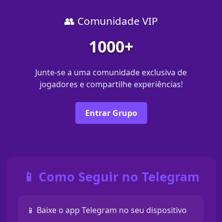
👥 Comunidade VIP
1000+
Junte-se a uma comunidade exclusiva de
jogadores e compartilhe experiências!
Entrar Grupo
📱 Como Seguir no Telegram
📱 Baixe o app Telegram no seu dispositivo