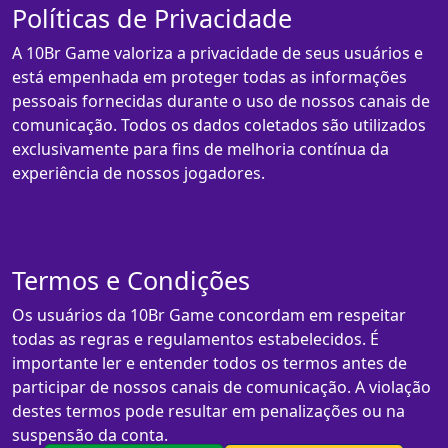
Políticas de Privacidade
A 10Br Game valoriza a privacidade de seus usuários e
está empenhada em proteger todas as informações
pessoais fornecidas durante o uso de nossos canais de
comunicação. Todos os dados coletados são utilizados
exclusivamente para fins de melhoria contínua da
experiência de nossos jogadores.
Termos e Condições
Os usuários da 10Br Game concordam em respeitar
todas as regras e regulamentos estabelecidos. É
importante ler e entender todos os termos antes de
participar de nossos canais de comunicação. A violação
destes termos pode resultar em penalizações ou na
suspensão da conta.