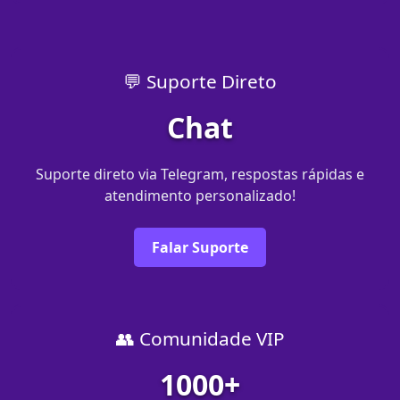
💬 Suporte Direto
Chat
Suporte direto via Telegram, respostas rápidas e
atendimento personalizado!
Falar Suporte
👥 Comunidade VIP
1000+