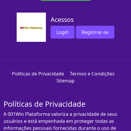
Acessos
Login
Registrar-se
Políticas de Privacidade
Termos e Condições
Sitemap
Políticas de Privacidade
A 001Win Plataforma valoriza a privacidade de seus
usuários e está empenhada em proteger todas as
informações pessoais fornecidas durante o uso de