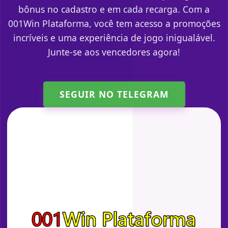
bônus no cadastro e em cada recarga. Com a
001Win Plataforma, você tem acesso a promoções
incríveis e uma experiência de jogo inigualável.
Junte-se aos vencedores agora!
SEGUIR NO TELEGRAM