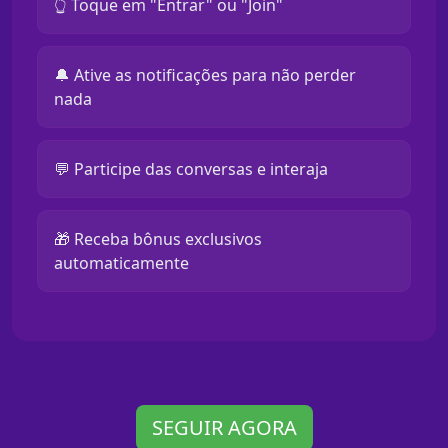
👆 Toque em "Entrar" ou "Join"
🔔 Ative as notificações para não perder
nada
💬 Participe das conversas e interaja
🎁 Receba bônus exclusivos
automaticamente
SEGUIR AGORA