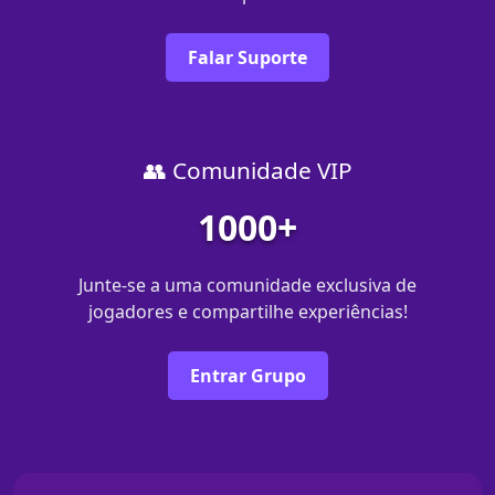
Falar Suporte
👥 Comunidade VIP
1000+
Junte-se a uma comunidade exclusiva de
jogadores e compartilhe experiências!
Entrar Grupo